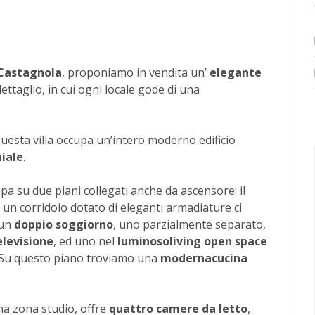
Castagnola
, proponiamo in vendita un’
elegante
ettaglio, in cui ogni locale gode di una
questa villa occupa un’intero moderno edificio
iale
.
uppa su due piani collegati anche da ascensore: il
 un corridoio dotato di eleganti armadiature ci
 un
doppio soggiorno
, uno parzialmente separato,
elevisione
, ed uno nel
luminoso
living open space
 Su questo piano troviamo una
moderna
cucina
na zona studio, offre
quattro camere da letto
,