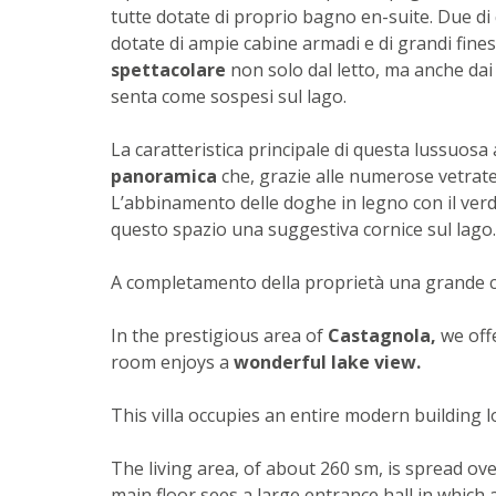
tutte dotate di proprio bagno en-suite. Due d
dotate di ampie cabine armadi e di grandi fin
spettacolare
non solo dal letto, ma anche dai 
senta come sospesi sul lago.
La caratteristica principale di questa lussuosa
panoramica
che, grazie alle numerose vetrate
L’abbinamento delle doghe in legno con il verde 
questo spazio una suggestiva cornice sul lago.
A completamento della proprietà una grande 
In the prestigious area of
Castagnola,
we offe
room enjoys a
wonderful lake view.
This villa occupies an entire modern building 
The living area, of about 260 sm, is spread ove
main floor sees a large entrance hall in which