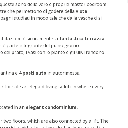
i queste sono delle vere e proprie master bedroom
estre che permettono di godere della
vista
bagni studiati in modo tale che dalle vasche ci si
 abitazione è sicuramente la
fantastica terrazza
, è parte integrante del piano giorno.
del prato, i vasi con le piante e gli ulivi rendono
cantina e
4 posti auto
in autorimessa.
r for sale an elegant living solution where every
located in an
elegant condominium.
r two floors, which are also connected by a lift. The
 a corridor with elegant wardrobes leads us to the