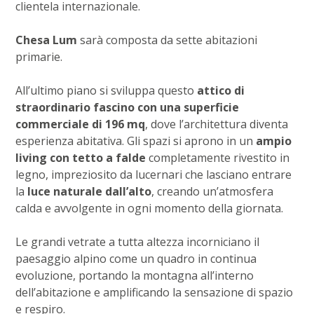
clientela internazionale.
Chesa Lum
sarà composta da sette abitazioni
primarie.
All’ultimo piano si sviluppa questo
attico di
straordinario fascino con una superficie
commerciale di 196 mq
, dove l’architettura diventa
esperienza abitativa. Gli spazi si aprono in un
ampio
living con tetto a falde
completamente rivestito in
legno, impreziosito da lucernari che lasciano entrare
la
luce naturale dall’alto
, creando un’atmosfera
calda e avvolgente in ogni momento della giornata.
Le grandi vetrate a tutta altezza incorniciano il
paesaggio alpino come un quadro in continua
evoluzione, portando la montagna all’interno
dell’abitazione e amplificando la sensazione di spazio
e respiro.