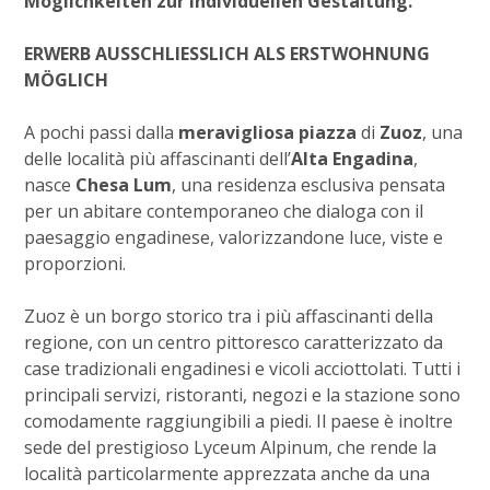
Möglichkeiten zur individuellen Gestaltung.
ERWERB AUSSCHLIESSLICH ALS ERSTWOHNUNG
MÖGLICH
A pochi passi dalla
meravigliosa piazza
di
Zuoz
, una
delle località più affascinanti dell’
Alta Engadina
,
nasce
Chesa Lum
, una residenza esclusiva pensata
per un abitare contemporaneo che dialoga con il
paesaggio engadinese, valorizzandone luce, viste e
proporzioni.
Zuoz è un borgo storico tra i più affascinanti della
regione, con un centro pittoresco caratterizzato da
case tradizionali engadinesi e vicoli acciottolati. Tutti i
principali servizi, ristoranti, negozi e la stazione sono
comodamente raggiungibili a piedi. Il paese è inoltre
sede del prestigioso Lyceum Alpinum, che rende la
località particolarmente apprezzata anche da una