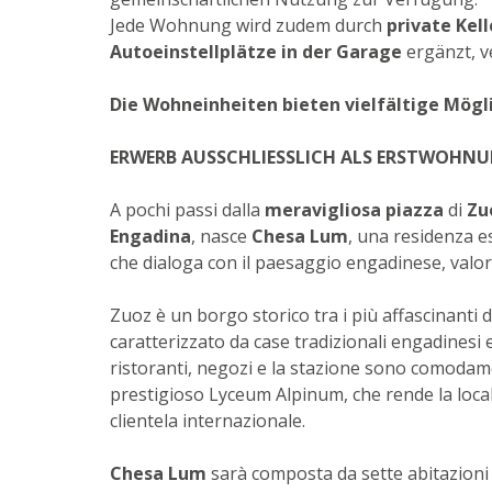
Jede Wohnung wird zudem durch
private Kell
Autoeinstellplätze in der Garage
ergänzt, v
Die Wohneinheiten bieten vielfältige Mögli
ERWERB AUSSCHLIESSLICH ALS ERSTWOHN
A pochi passi dalla
meravigliosa piazza
di
Zu
Engadina
, nasce
Chesa Lum
, una residenza 
che dialoga con il paesaggio engadinese, valor
Zuoz è un borgo storico tra i più affascinanti 
caratterizzato da case tradizionali engadinesi e vi
ristoranti, negozi e la stazione sono comodamen
prestigioso Lyceum Alpinum, che rende la loca
clientela internazionale.
Chesa Lum
sarà composta da sette abitazioni 