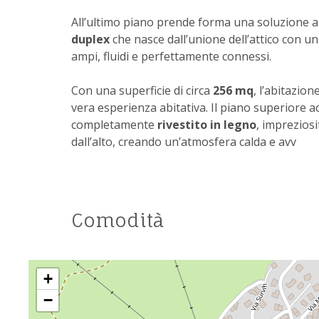
All’ultimo piano prende forma una soluzione ab
duplex
che nasce dall’unione dell’attico con u
ampi, fluidi e perfettamente connessi.
Con una superficie di circa
256 mq
, l’abitazion
vera esperienza abitativa. Il piano superiore a
completamente
rivestito in legno
, impreziosi
dall’alto, creando un’atmosfera calda e avv
Comodità
+
−