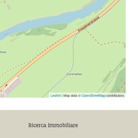
Leaflet
| Map data ©
OpenStreetMap
contributors
Ricerca Immobiliare