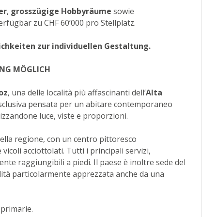
er
,
grosszügige Hobbyräume
sowie
erfügbar zu CHF 60’000 pro Stellplatz.
chkeiten zur individuellen Gestaltung.
UNG MÖGLICH
oz
, una delle località più affascinanti dell’
Alta
esclusiva pensata per un abitare contemporaneo
izzandone luce, viste e proporzioni.
della regione, con un centro pittoresco
coli acciottolati. Tutti i principali servizi,
te raggiungibili a piedi. Il paese è inoltre sede del
lità particolarmente apprezzata anche da una
primarie.