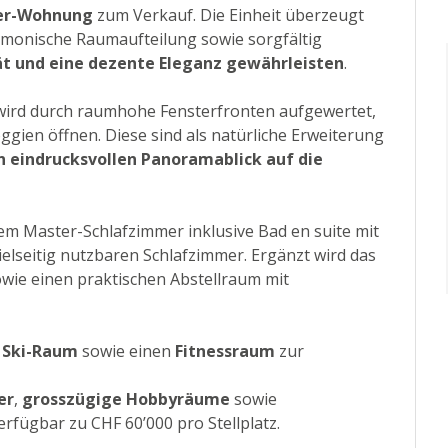
er-Wohnung
zum Verkauf. Die Einheit überzeugt
armonische Raumaufteilung sowie sorgfältig
ät und eine dezente Eleganz gewährleisten
.
wird durch raumhohe Fensterfronten aufgewertet,
oggien öffnen. Diese sind als natürliche Erweiterung
 eindrucksvollen Panoramablick auf die
inem Master-Schlafzimmer inklusive Bad en suite mit
elseitig nutzbaren Schlafzimmer. Ergänzt wird das
ie einen praktischen Abstellraum mit
n
Ski-Raum
sowie einen
Fitnessraum
zur
er
,
grosszügige Hobbyräume
sowie
erfügbar zu CHF 60’000 pro Stellplatz.