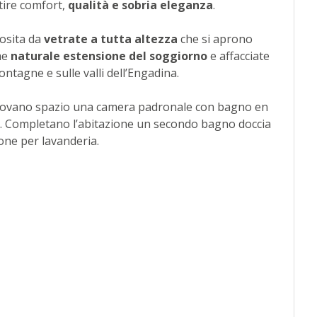
tire comfort,
qualità e sobria eleganza
.
iosita da
vetrate a tutta altezza
che si aprono
me
naturale estensione del soggiorno
e affacciate
ontagne e sulle valli dell’Engadina.
 trovano spazio una camera padronale con bagno en
li. Completano l’abitazione un secondo bagno doccia
ione per lavanderia.