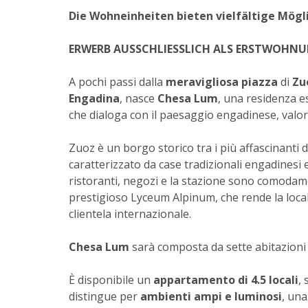
Die Wohneinheiten bieten vielfältige Mögli
ERWERB AUSSCHLIESSLICH ALS ERSTWOHN
A pochi passi dalla
meravigliosa piazza
di
Zu
Engadina
, nasce
Chesa Lum
, una residenza 
che dialoga con il paesaggio engadinese, valor
Zuoz è un borgo storico tra i più affascinanti 
caratterizzato da case tradizionali engadinesi e vi
ristoranti, negozi e la stazione sono comodamen
prestigioso Lyceum Alpinum, che rende la loca
clientela internazionale.
Chesa Lum
sarà composta da sette abitazioni 
È disponibile un
appartamento di 4.5 locali
, 
distingue per
ambienti ampi e luminosi
, un