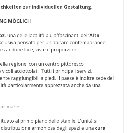
chkeiten zur individuellen Gestaltung.
UNG MÖGLICH
oz
, una delle località più affascinanti dell’
Alta
esclusiva pensata per un abitare contemporaneo
izzandone luce, viste e proporzioni.
della regione, con un centro pittoresco
coli acciottolati. Tutti i principali servizi,
te raggiungibili a piedi. Il paese è inoltre sede del
lità particolarmente apprezzata anche da una
primarie.
situato al primo piano dello stabile. L’unità si
a distribuzione armoniosa degli spazi e una
cura