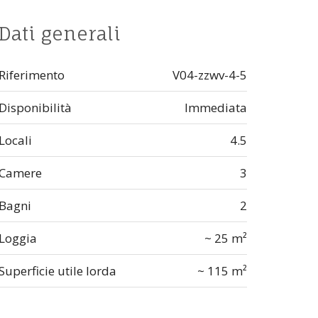
Dati generali
Riferimento
V04-zzwv-4-5
Disponibilità
Immediata
Locali
4.5
Camere
3
Bagni
2
Loggia
~ 25 m²
Superficie utile lorda
~ 115 m²