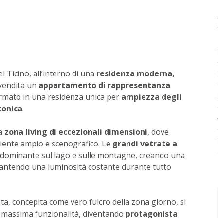
del Ticino, all’interno di una
residenza moderna,
vendita un
appartamento di rappresentanza
formato in una residenza unica per
ampiezza degli
tonica
.
na
zona living di eccezionali dimensioni
, dove
iente ampio e scenografico. Le
grandi vetrate a
e dominante sul lago e sulle montagne, creando una
arantendo una luminosità costante durante tutto
a, concepita come vero fulcro della zona giorno, si
à e massima funzionalità, diventando
protagonista