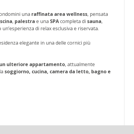
 condomini una
raffinata area wellness
, pensata
iscina
,
palestra
e una
SPA
completa di
sauna
,
o un’esperienza di relax esclusiva e riservata.
sidenza elegante in una delle cornici più
e un ulteriore appartamento
, attualmente
 da
soggiorno, cucina, camera da letto, bagno e