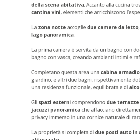
della scena abitativa
. Accanto alla cucina tr
cantina vini
, elementi che arricchiscono l’espe
La
zona notte
accoglie
due camere da letto
lago panoramica
.
La prima camera è servita da un bagno con do
bagno con vasca, creando ambienti intimi e raff
Completano questa area una
cabina armadi
giardino, e altri due bagni, rispettivamente dot
una residenza funzionale, equilibrata e di
alto
Gli
spazi esterni
comprendono
due terrazze
jacuzzi panoramica
che affacciano direttamen
privacy immerso in una cornice naturale di rara
La proprietà si completa di
due posti auto i
attrezzato
.