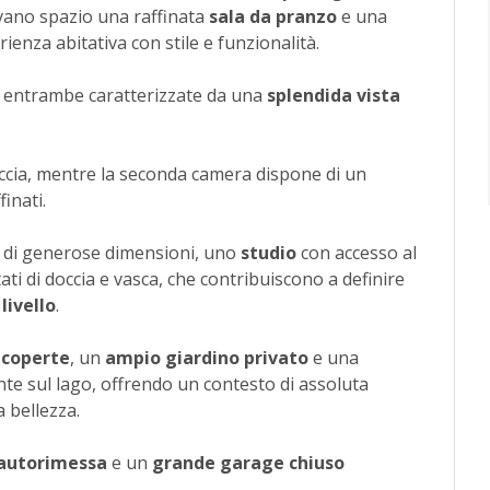
ovano spazio una raffinata
sala da pranzo
e una
rienza abitativa con stile e funzionalità.
, entrambe caratterizzate da una
splendida vista
ccia, mentre la seconda camera dispone di un
inati.
o
di generose dimensioni, uno
studio
con accesso al
ati di doccia e vasca, che contribuiscono a definire
 livello
.
 coperte
, un
ampio giardino privato
e una
te sul lago, offrendo un contesto di assoluta
 bellezza.
n autorimessa
e un
grande garage chiuso