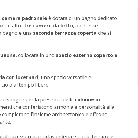
a
camera padronale
è dotata di un bagno dedicato
de
. Le altre
tre camere da letto
, anch’esse
un bagno e una
seconda terrazza coperta
che si
a
sauna
, collocata in uno
spazio esterno coperto e
a con lucernari
, uno spazio versatile e
cio o al tempo libero.
si distingue per la presenza delle
colonne in
ementi che conferiscono armonia e personalità alla
e
completano l’insieme architettonico e offrono
tante.
ali accessori tra cui lavanderia e locale tecnico, e