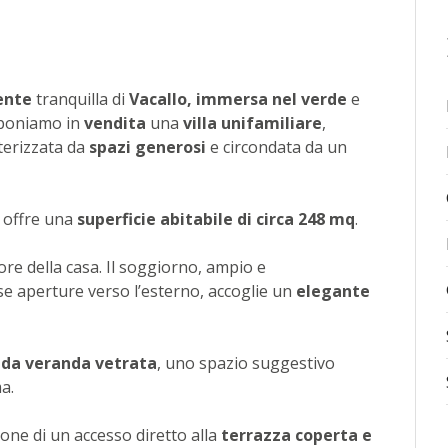
ente
tranquilla di
Vacallo, immersa nel verde
e
oponiamo in
vendita
una
villa unifamiliare
,
tterizzata da
spazi generosi
e circondata da un
 offre una
superficie abitabile di circa 248 mq
.
ore della casa. Il soggiorno, ampio e
e aperture verso l’esterno, accoglie un
elegante
ida veranda vetrata
, uno spazio suggestivo
a.
one di un accesso diretto alla
terrazza coperta e