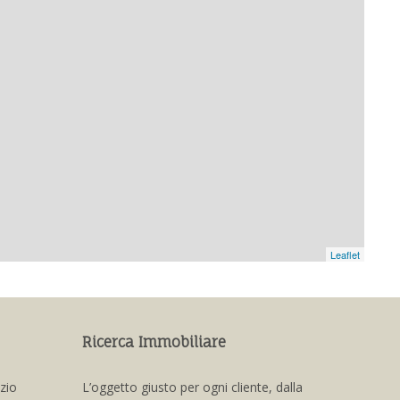
Leaflet
Ricerca Immobiliare
izio
L’oggetto giusto per ogni cliente, dalla