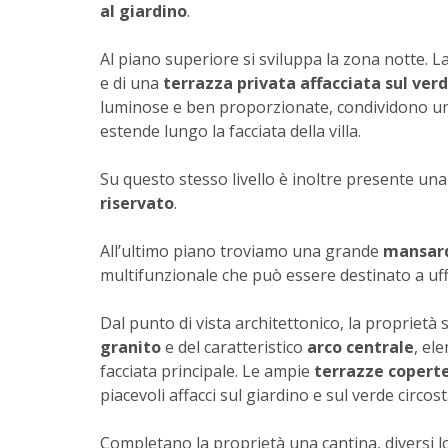
al giardino
.
Al piano superiore si sviluppa la zona notte. L
e di una
terrazza privata affacciata sul ver
luminose e ben proporzionate, condividono 
estende lungo la facciata della villa.
Su questo stesso livello è inoltre presente un
riservato
.
All’ultimo piano troviamo una grande
mansard
multifunzionale che può essere destinato a uffi
Dal punto di vista architettonico, la proprietà 
granito
e del caratteristico
arco centrale
, el
facciata principale. Le ampie
terrazze copert
piacevoli affacci sul giardino e sul verde circos
Completano la proprietà una cantina, diversi loc