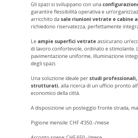
Gli spazi si sviluppano con una
configurazion
garantire flessibilità operativa e un’organizzazi
arricchito da
sale riunioni vetrate e cabine 
richiedono riservatezza, perfettamente integr
Le
ampie superfici vetrate
assicurano un’ecc
di lavoro confortevole, ordinato e stimolante.
pavimentazione uniforme, illuminazione integra
degli spazi.
Una soluzione ideale per
studi professionali,
strutturati
, alla ricerca di un ufficio pronto a
economico della città.
A disposizione un posteggio fronte strada, mag
Pigione mensile: CHF 4’350.-/mese
Acconto spese: CHF 650.-/mese