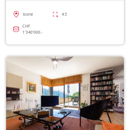
Isone
4.5
CHF
1'340'000.-