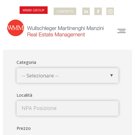
WMM GROUP
WMM LINKEDIN
WMM FACEBOOK
WMM INSTAGRAM
CONTATTI
Categoria
-- Selezionare --
Località
Prezzo