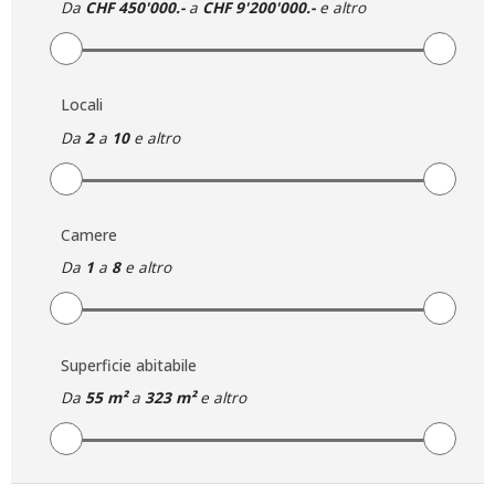
Da
CHF 450'000.-
a
CHF 9'200'000.-
e altro
Locali
Da
2
a
10
e altro
Camere
Da
1
a
8
e altro
Superficie abitabile
Da
55 m²
a
323 m²
e altro